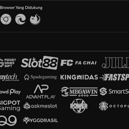
Browser Yang Didukung