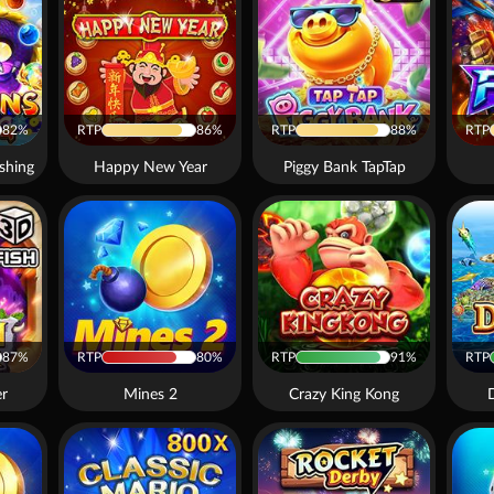
82%
RTP
86%
RTP
88%
RTP
shing
Happy New Year
Piggy Bank TapTap
87%
RTP
80%
RTP
91%
RTP
r
Mines 2
Crazy King Kong