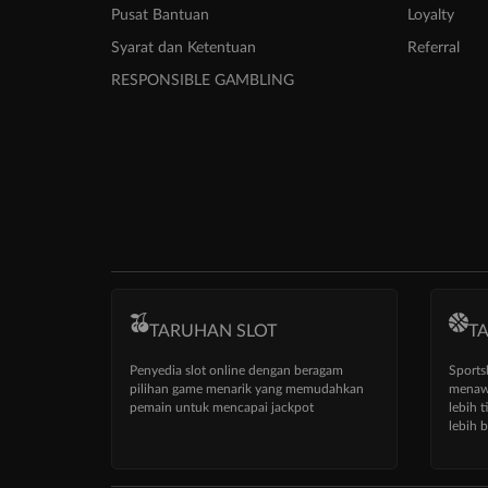
Pusat Bantuan
Loyalty
Syarat dan Ketentuan
Referral
RESPONSIBLE GAMBLING
TARUHAN SLOT
T
Penyedia slot online dengan beragam
Sports
pilihan game menarik yang memudahkan
menawa
pemain untuk mencapai jackpot
lebih 
lebih 