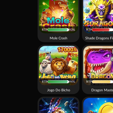
RTP
93%
RTP
Mole Crash
Shade Dragons Fi
RTP
94%
RTP
Jogo Do Bicho
Dragon Maste