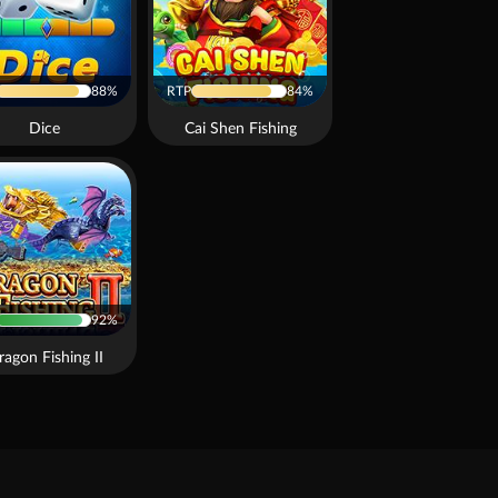
88%
RTP
84%
Dice
Cai Shen Fishing
92%
agon Fishing II