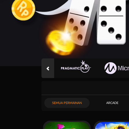
SEMUA PERMAINAN
ARCADE