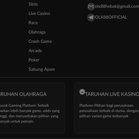
Slots
olx88hebat@gmail.co
Live Casino
OLX88OFFICIAL
Race
Olahraga
Crash Game
Arcade
Poker
Sabung Ayam
ARUHAN OLAHRAGA
TARUHAN LIVE KASIN
book Gaming Platform Terbaik
Platform Pilihan bagi perusahaan-
rkan lebih banyak game, odds yang
perusahaan terbaik di dunia, dengan
tinggi, dan menyediakan pilihan yang
pilihan variasi game terbanyak
banyak untuk pemain.